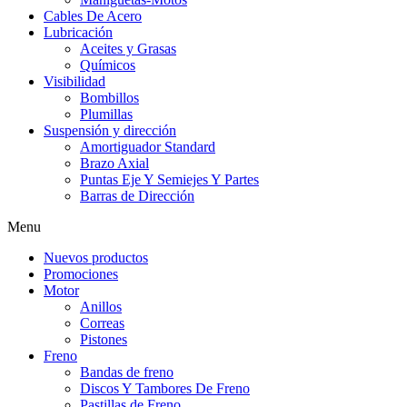
Cables De Acero
Lubricación
Aceites y Grasas
Químicos
Visibilidad
Bombillos
Plumillas
Suspensión y dirección
Amortiguador Standard
Brazo Axial
Puntas Eje Y Semiejes Y Partes
Barras de Dirección
Menu
Nuevos productos
Promociones
Motor
Anillos
Correas
Pistones
Freno
Bandas de freno
Discos Y Tambores De Freno
Pastillas de Freno