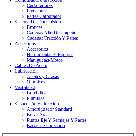
Carburadores
Inyectores
Partes Carburador
Sistema De Transmisión
Bronces
Cadenas Alto Desempeño
Cadenas Tracción Y Partes
Accesorios
Accesorios
Herramientas Y Equipos
Maniguetas-Motos
Cables De Acero
Lubricación
Aceites y Grasas
Químicos
Visibilidad
Bombillos
Plumillas
Suspensión y dirección
Amortiguador Standard
Brazo Axial
Puntas Eje Y Semiejes Y Partes
Barras de Dirección