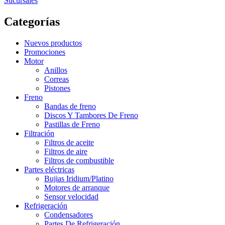
Sucursales
Categorías
Nuevos productos
Promociones
Motor
Anillos
Correas
Pistones
Freno
Bandas de freno
Discos Y Tambores De Freno
Pastillas de Freno
Filtración
Filtros de aceite
Filtros de aire
Filtros de combustible
Partes eléctricas
Bujias Iridium/Platino
Motores de arranque
Sensor velocidad
Refrigeración
Condensadores
Partes De Refrigeración