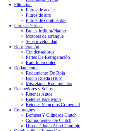
Filtración
Filtros de aceite
Filtros de aire
Filtros de combustible
Partes eléctricas
Bujias Iridium/Platino
Motores de arranque
Sensor velocidad
Refrigeración
Condensadores
Partes De Refrigeración
Rad. Intercooler
Rodamientos
Rodamiento De Bola
Bocin Rueda (Hub)
Miscelanea Rodamientos
Retenedores y Sellos
Retenes Autos
Retenes Para Moto
Retenes Vehículos Comercial
Embragues
Bombas Y Cilindros Clutch
Componentes De Clutch
Discos Clutch Alto Cilindraje
Combustible e Inyección