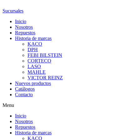
Ir
al
Sucursales
contenido
Inicio
Nosotros
Repuestos
Historia de marcas
KACO
DPH
FEBI BILSTEIN
CORTECO
LASO
MAHLE
VICTOR REINZ
Nuevos productos
Catálogos
Contacto
Menu
Inicio
Nosotros
Repuestos
Historia de marcas
KACO