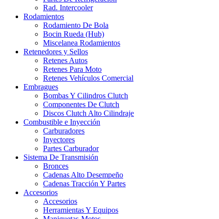
Rad. Intercooler
Rodamientos
Rodamiento De Bola
Bocin Rueda (Hub)
Miscelanea Rodamientos
Retenedores y Sellos
Retenes Autos
Retenes Para Moto
Retenes Vehículos Comercial
Embragues
Bombas Y Cilindros Clutch
Componentes De Clutch
Discos Clutch Alto Cilindraje
Combustible e Inyección
Carburadores
Inyectores
Partes Carburador
Sistema De Transmisión
Bronces
Cadenas Alto Desempeño
Cadenas Tracción Y Partes
Accesorios
Accesorios
Herramientas Y Equipos
Maniguetas-Motos