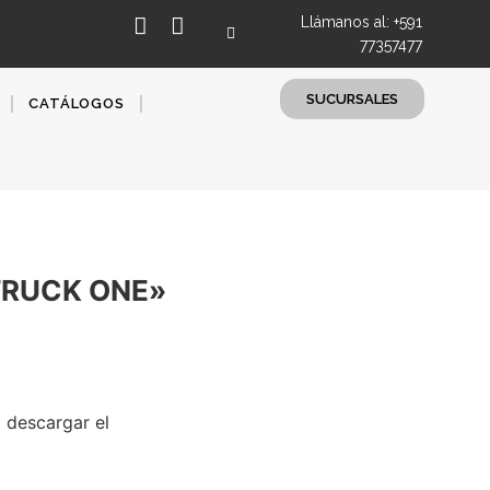
Llámanos al: +591
77357477
SUCURSALES
CATÁLOGOS
TRUCK ONE»
 descargar el