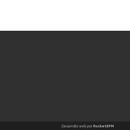
Desarrollo web por
Rocket6PM