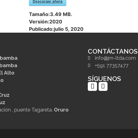
Descargar ahora
Tamaño:
3.49 MB.
Versión:
2020
Publicado:
julio 5, 2020
CONTÁCTANOS
abamba
info@jm-ltda.com
abamba
+591 77357477
El Alto
SÍGUENOS
to
Cruz
uz
lación , puente Tagareta.
Oruro