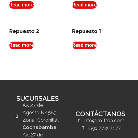
Read more
Read more
Repuesto 2
Repuesto 1
Read more
Read more
SUCURSALES
Av. 27 de
Agosto Nº 583
CONTÁCTANOS
Zona “Coronilla".
info@jm-ltda.com
Cochabamba
+591 77357477
Av. 27 de